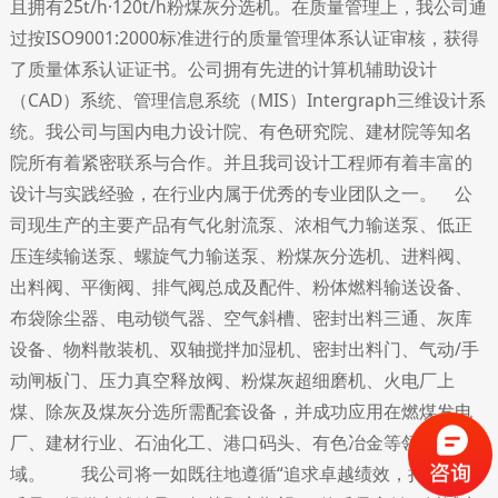
且拥有25t/h·120t/h粉煤灰分选机。在质量管理上，我公司通
过按ISO9001:2000标准进行的质量管理体系认证审核，获得
了质量体系认证证书。公司拥有先进的计算机辅助设计
（CAD）系统、管理信息系统（MIS）Intergraph三维设计系
统。我公司与国内电力设计院、有色研究院、建材院等知名
院所有着紧密联系与合作。并且我司设计工程师有着丰富的
设计与实践经验，在行业内属于优秀的专业团队之一。 公
司现生产的主要产品有气化射流泵、浓相气力输送泵、低正
压连续输送泵、螺旋气力输送泵、粉煤灰分选机、进料阀、
出料阀、平衡阀、排气阀总成及配件、粉体燃料输送设备、
布袋除尘器、电动锁气器、空气斜槽、密封出料三通、灰库
设备、物料散装机、双轴搅拌加湿机、密封出料门、气动/手
动闸板门、压力真空释放阀、粉煤灰超细磨机、火电厂上
煤、除灰及煤灰分选所需配套设备，并成功应用在燃煤发电
厂、建材行业、石油化工、港口码头、有色冶金等领
域。 我公司将一如既往地遵循“追求卓越绩效，持续改进